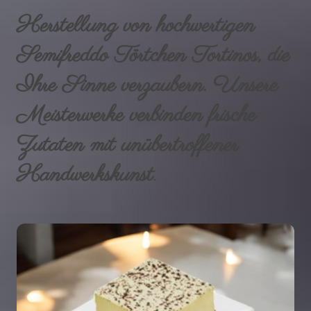
Herstellung von hochwertigen
Semifreddo Törtchen Tortinos, die
Ihre Sinne verzaubern. Unsere
Meisterwerke verbinden frische
Zutaten mit unübertroffener
Handwerkskunst
.